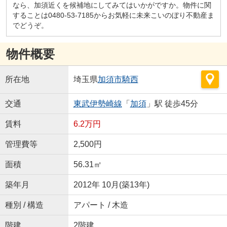
なら、加須近くを候補地にしてみてはいかがですか。物件に関
することは0480-53-7185からお気軽に未来こいのぼり不動産ま
でどうぞ。
物件概要
所在地
埼玉県
加須市
騎西
交通
東武伊勢崎線
「
加須
」駅 徒歩45分
賃料
6.2万円
管理費等
2,500円
面積
56.31㎡
築年月
2012年 10月(築13年)
種別 / 構造
アパート / 木造
階建
2階建