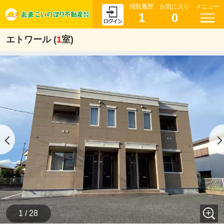
閲覧履歴
お気に入り
メニュー
1
0
エトワール (
1
室)
1 / 28