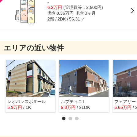
-
6.2万円
(管理費等：2,500円)
8.36万円
0ヶ月
敷金
礼金
2階
56.31㎡
2DK
エリアの近い物件
レオパレスボヌール
ルプティニＬ
フェアリー
5.9
万
円
/ 1K
5.8
万
円
/ 2LDK
5.65
万
円
/