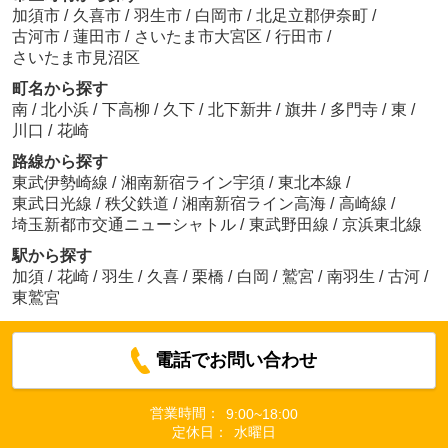
加須市
/
久喜市
/
羽生市
/
白岡市
/
北足立郡伊奈町
/
古河市
/
蓮田市
/
さいたま市大宮区
/
行田市
/
さいたま市見沼区
町名から探す
南
/
北小浜
/
下高柳
/
久下
/
北下新井
/
旗井
/
多門寺
/
東
/
川口
/
花崎
路線から探す
東武伊勢崎線
/
湘南新宿ライン宇須
/
東北本線
/
東武日光線
/
秩父鉄道
/
湘南新宿ライン高海
/
高崎線
/
埼玉新都市交通ニューシャトル
/
東武野田線
/
京浜東北線
駅から探す
加須
/
花崎
/
羽生
/
久喜
/
栗橋
/
白岡
/
鷲宮
/
南羽生
/
古河
/
東鷲宮
電話でお問い合わせ
営業時間：
9:00~18:00
定休日：
水曜日