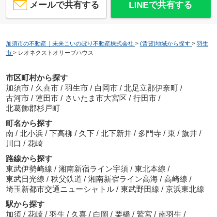
メールで共有する
LINEで共有する
加須市の不動産｜未来こいのぼり不動産株式会社
>
(賃貸)地域から探す
>
羽生
市
>
レオネクストオリーブハウス
市区町村から探す
加須市
/
久喜市
/
羽生市
/
白岡市
/
北足立郡伊奈町
/
古河市
/
蓮田市
/
さいたま市大宮区
/
行田市
/
北葛飾郡杉戸町
町名から探す
南
/
北小浜
/
下高柳
/
久下
/
北下新井
/
多門寺
/
東
/
旗井
/
川口
/
花崎
路線から探す
東武伊勢崎線
/
湘南新宿ライン宇須
/
東北本線
/
東武日光線
/
秩父鉄道
/
湘南新宿ライン高海
/
高崎線
/
埼玉新都市交通ニューシャトル
/
東武野田線
/
京浜東北線
駅から探す
加須
/
花崎
/
羽生
/
久喜
/
白岡
/
栗橋
/
鷲宮
/
南羽生
/