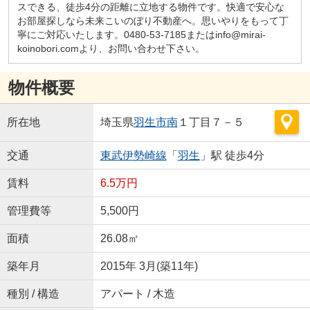
スできる、徒歩4分の距離に立地する物件です。快適で安心な
お部屋探しなら未来こいのぼり不動産へ。思いやりをもって丁
寧にご対応いたします。0480-53-7185またはinfo@mirai-
koinobori.comより、お問い合わせ下さい。
物件概要
所在地
埼玉県
羽生市
南
１丁目７－５
交通
東武伊勢崎線
「
羽生
」駅 徒歩4分
賃料
6.5万円
管理費等
5,500円
面積
26.08㎡
築年月
2015年 3月(築11年)
種別 / 構造
アパート / 木造