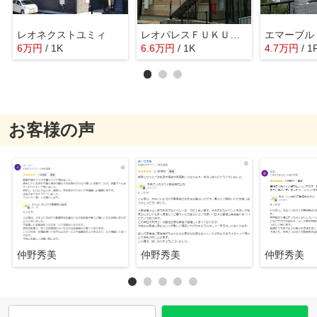
レオネクストユミィ
レオパレスＦＵＫＵＷＡ
エマーブル
6
万
円
/ 1K
6.6
万
円
/ 1K
4.7
万
円
/ 1
お客様の声
仲野秀美
仲野秀美
仲野秀美