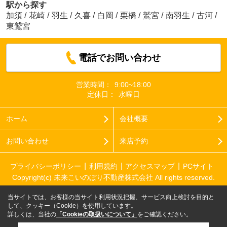
駅から探す
加須
/
花崎
/
羽生
/
久喜
/
白岡
/
栗橋
/
鷲宮
/
南羽生
/
古河
/
東鷲宮
電話でお問い合わせ
営業時間：
9:00~18:00
定休日：
水曜日
ホーム
会社概要
お問い合わせ
来店予約
プライバシーポリシー
利用規約
アクセスマップ
PCサイト
Copyright(c) 未来こいのぼり不動産株式会社 All rights reserved.
当サイトでは、お客様の当サイト利用状況把握、サービス向上検討を目的と
して、クッキー（Cookie）を使用しています。
詳しくは、当社の
「Cookieの取扱いについて」
をご確認ください。