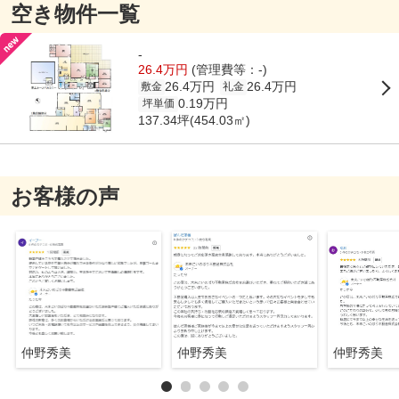
空き物件一覧
-
26.4万円
(管理費等：-)
26.4万円
26.4万円
敷金
礼金
0.19万円
坪単価
137.34坪(454.03㎡)
お客様の声
仲野秀美
仲野秀美
仲野秀美