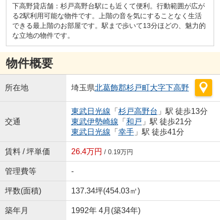
下高野貸店舗：杉戸高野台駅にも近くて便利。行動範囲が広が
る2駅利用可能な物件です。上階の音を気にすることなく生活
できる最上階のお部屋です。駅まで歩いて13分ほどの、魅力的
な立地の物件です。
物件概要
所在地
埼玉県
北葛飾郡杉戸町
大字下高野
東武日光線
「
杉戸高野台
」駅 徒歩13分
交通
東武伊勢崎線
「
和戸
」駅 徒歩21分
東武日光線
「
幸手
」駅 徒歩41分
賃料 / 坪単価
26.4万円
/ 0.19万円
管理費等
-
坪数(面積)
137.34坪(454.03㎡)
築年月
1992年 4月(築34年)