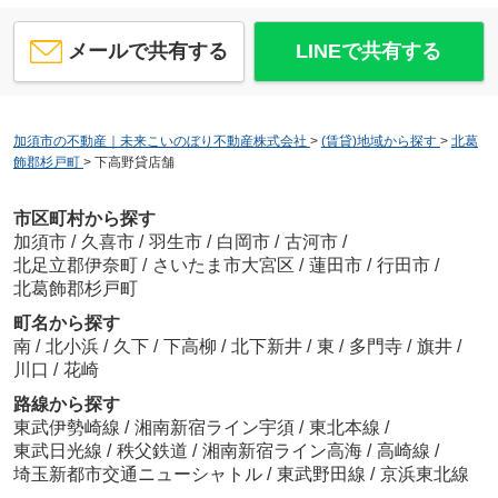
メールで共有する
LINEで共有する
加須市の不動産｜未来こいのぼり不動産株式会社
>
(賃貸)地域から探す
>
北葛
飾郡杉戸町
>
下高野貸店舗
市区町村から探す
加須市
/
久喜市
/
羽生市
/
白岡市
/
古河市
/
北足立郡伊奈町
/
さいたま市大宮区
/
蓮田市
/
行田市
/
北葛飾郡杉戸町
町名から探す
南
/
北小浜
/
久下
/
下高柳
/
北下新井
/
東
/
多門寺
/
旗井
/
川口
/
花崎
路線から探す
東武伊勢崎線
/
湘南新宿ライン宇須
/
東北本線
/
東武日光線
/
秩父鉄道
/
湘南新宿ライン高海
/
高崎線
/
埼玉新都市交通ニューシャトル
/
東武野田線
/
京浜東北線