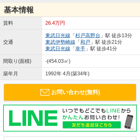
基本情報
賃料
26.4万円
東武日光線
「
杉戸高野台
」駅 徒歩13分
交通
東武伊勢崎線
「
和戸
」駅 徒歩21分
東武日光線
「
幸手
」駅 徒歩41分
間取り(面積)
-(454.03㎡)
築年月
1992年 4月(築34年)
お問い合わせ(無料)