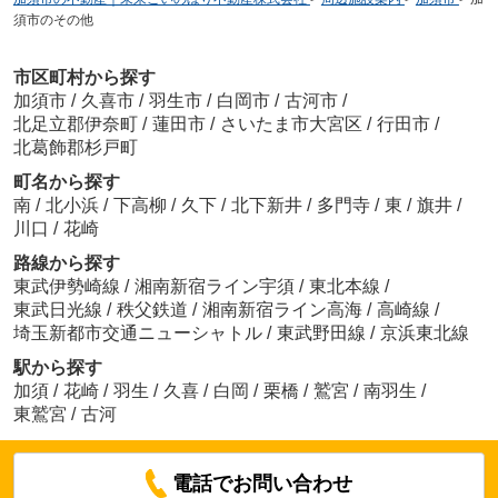
須市のその他
市区町村から探す
加須市
/
久喜市
/
羽生市
/
白岡市
/
古河市
/
北足立郡伊奈町
/
蓮田市
/
さいたま市大宮区
/
行田市
/
北葛飾郡杉戸町
町名から探す
南
/
北小浜
/
下高柳
/
久下
/
北下新井
/
多門寺
/
東
/
旗井
/
川口
/
花崎
路線から探す
東武伊勢崎線
/
湘南新宿ライン宇須
/
東北本線
/
東武日光線
/
秩父鉄道
/
湘南新宿ライン高海
/
高崎線
/
埼玉新都市交通ニューシャトル
/
東武野田線
/
京浜東北線
駅から探す
加須
/
花崎
/
羽生
/
久喜
/
白岡
/
栗橋
/
鷲宮
/
南羽生
/
東鷲宮
/
古河
電話でお問い合わせ