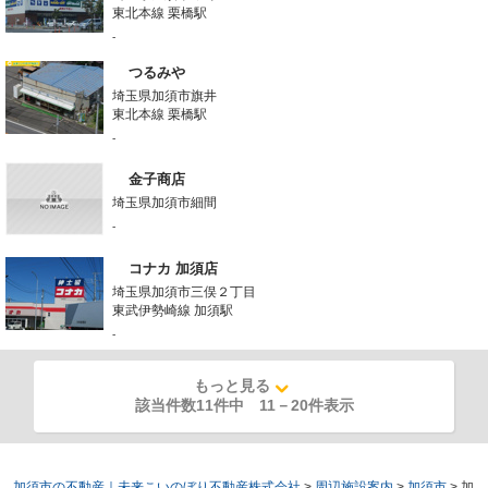
東北本線 栗橋駅
-
つるみや
埼玉県加須市旗井
東北本線 栗橋駅
-
金子商店
埼玉県加須市細間
-
コナカ 加須店
埼玉県加須市三俣２丁目
東武伊勢崎線 加須駅
-
もっと見る
該当件数11件中
11
－
20
件表示
加須市の不動産｜未来こいのぼり不動産株式会社
>
周辺施設案内
>
加須市
>
加