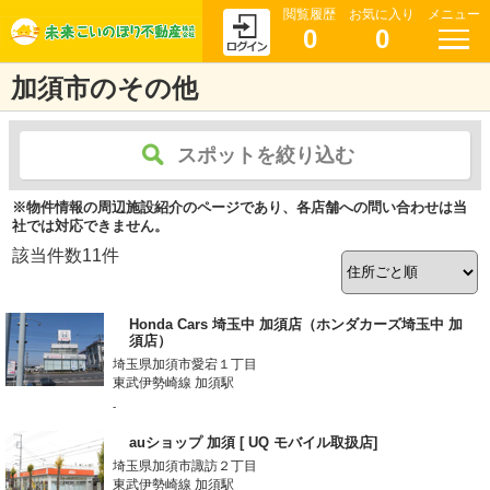
閲覧履歴
お気に入り
メニュー
0
0
加須市のその他
スポットを絞り込む
※物件情報の周辺施設紹介のページであり、各店舗への問い合わせは当
社では対応できません。
該当件数
11
件
Honda Cars 埼玉中 加須店（ホンダカーズ埼玉中 加
須店）
埼玉県加須市愛宕１丁目
東武伊勢崎線 加須駅
-
auショップ 加須 [ UQ モバイル取扱店]
埼玉県加須市諏訪２丁目
東武伊勢崎線 加須駅