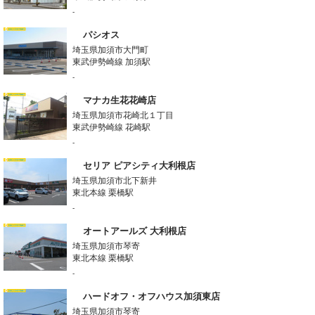
-
パシオス
埼玉県加須市大門町
東武伊勢崎線 加須駅
-
マナカ生花花崎店
埼玉県加須市花崎北１丁目
東武伊勢崎線 花崎駅
-
セリア ピアシティ大利根店
埼玉県加須市北下新井
東北本線 栗橋駅
-
オートアールズ 大利根店
埼玉県加須市琴寄
東北本線 栗橋駅
-
ハードオフ・オフハウス加須東店
埼玉県加須市琴寄