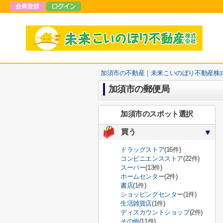
加須市の不動産｜未来こいのぼり不動産株
加須市の郵便局
加須市のスポット選択
買う
ドラッグストア
(16件)
コンビニエンスストア
(22件)
スーパー
(13件)
ホームセンター
(2件)
書店
(1件)
ショッピングセンター
(1件)
生活雑貨店
(1件)
ディスカウントショップ
(2件)
その他
(11件)