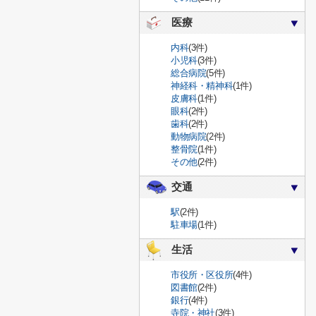
医療
内科
(3件)
小児科
(3件)
総合病院
(5件)
神経科・精神科
(1件)
皮膚科
(1件)
眼科
(2件)
歯科
(2件)
動物病院
(2件)
整骨院
(1件)
その他
(2件)
交通
駅
(2件)
駐車場
(1件)
生活
市役所・区役所
(4件)
図書館
(2件)
銀行
(4件)
寺院・神社
(3件)