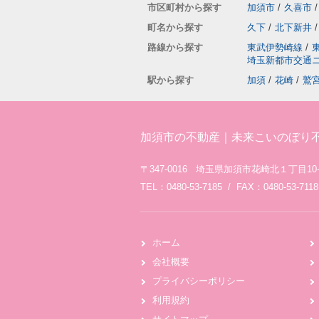
市区町村から探す
加須市
/
久喜市
/
町名から探す
久下
/
北下新井
/
路線から探す
東武伊勢崎線
/
埼玉新都市交通
駅から探す
加須
/
花崎
/
鷲
加須市の不動産｜未来こいのぼり
〒347-0016 埼玉県加須市花崎北１丁目10-
TEL：0480-53-7185 / FAX：0480-53-7118
ホーム
会社概要
プライバシーポリシー
利用規約