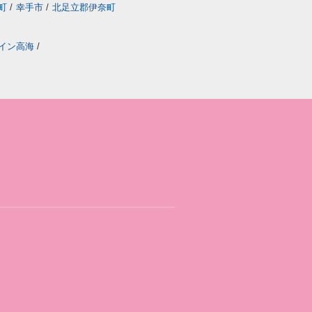
町
/
幸手市
/
北足立郡伊奈町
イン高海
/