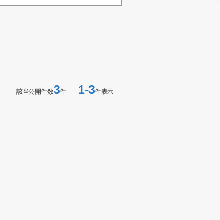
3
1-3
該当公開件数
件
件表示