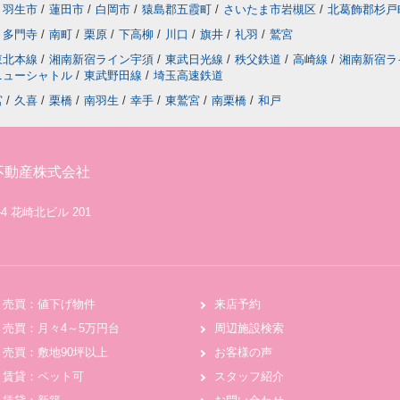
羽生市
/
蓮田市
/
白岡市
/
猿島郡五霞町
/
さいたま市岩槻区
/
北葛飾郡杉戸
多門寺
/
南町
/
栗原
/
下高柳
/
川口
/
旗井
/
礼羽
/
鷲宮
東北本線
/
湘南新宿ライン宇須
/
東武日光線
/
秩父鉄道
/
高崎線
/
湘南新宿ラ
ニューシャトル
/
東武野田線
/
埼玉高速鉄道
宮
/
久喜
/
栗橋
/
南羽生
/
幸手
/
東鷲宮
/
南栗橋
/
和戸
不動産株式会社
4 花崎北ビル 201
売買：値下げ物件
来店予約
売買：月々4～5万円台
周辺施設検索
売買：敷地90坪以上
お客様の声
賃貸：ペット可
スタッフ紹介