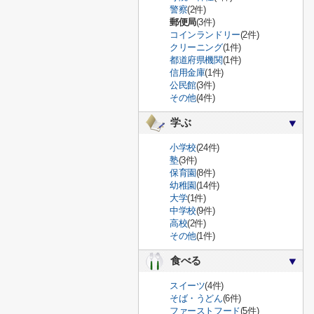
警察
(2件)
郵便局
(3件)
コインランドリー
(2件)
クリーニング
(1件)
都道府県機関
(1件)
信用金庫
(1件)
公民館
(3件)
その他
(4件)
学ぶ
小学校
(24件)
塾
(3件)
保育園
(8件)
幼稚園
(14件)
大学
(1件)
中学校
(9件)
高校
(2件)
その他
(1件)
食べる
スイーツ
(4件)
そば・うどん
(6件)
ファーストフード
(5件)