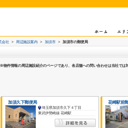
式会社
>
周辺施設案内
>
加須市
>
加須市の郵便局
※物件情報の周辺施設紹介のページであり、各店舗への問い合わせは当社では
加須久下郵便局
花崎駅前
埼玉県加須市久下４丁目
東武伊勢崎線 花崎駅