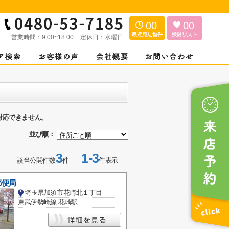
00
00
営業時間：
9:00~18:00
定休日：
水曜日
対応できません。
並び順：
3
1-3
該当公開件数
件
件表示
郵便局
埼玉県加須市花崎北１丁目
東武伊勢崎線 花崎駅