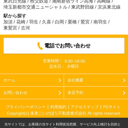
東武日光線
/
秩父鉄道
/
湘南新宿ライン高海
/
高崎線
/
埼玉新都市交通ニューシャトル
/
東武野田線
/
京浜東北線
駅から探す
加須
/
花崎
/
羽生
/
久喜
/
白岡
/
栗橋
/
鷲宮
/
南羽生
/
東鷲宮
/
古河
電話でお問い合わせ
営業時間：
9:00~18:00
定休日：
水曜日
ホーム
会社概要
お問い合わせ
来店予約
プライバシーポリシー
利用規約
アクセスマップ
PCサイト
Copyright(c) 未来こいのぼり不動産株式会社 All rights reserved.
当サイトでは、お客様の当サイト利用状況把握、サービス向上検討を目的と