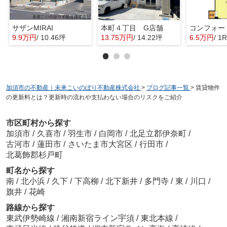
サザンMIRAI
本町４丁目 G店舗
9.9万円
/ 10.46坪
13.75万円
/ 14.22坪
6.5万円
/ 1R
加須市の不動産｜未来こいのぼり不動産株式会社
>
ブログ記事一覧
>
賃貸物件
の更新料とは？更新時の流れや支払わない場合のリスクをご紹介
市区町村から探す
加須市
/
久喜市
/
羽生市
/
白岡市
/
北足立郡伊奈町
/
古河市
/
蓮田市
/
さいたま市大宮区
/
行田市
/
北葛飾郡杉戸町
町名から探す
南
/
北小浜
/
久下
/
下高柳
/
北下新井
/
多門寺
/
東
/
川口
/
旗井
/
花崎
路線から探す
東武伊勢崎線
/
湘南新宿ライン宇須
/
東北本線
/