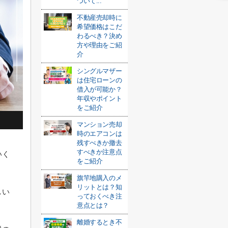
ついて...
不動産売却時に
希望価格はこだ
わるべき？決め
方や理由をご紹
介
シングルマザー
は住宅ローンの
借入が可能か？
年収やポイント
をご紹介
マンション売却
時のエアコンは
残すべきか撤去
すべきか注意点
いく
をご紹介
旗竿地購入のメ
リットとは？知
しい
っておくべき注
意点とは？
離婚するとき不