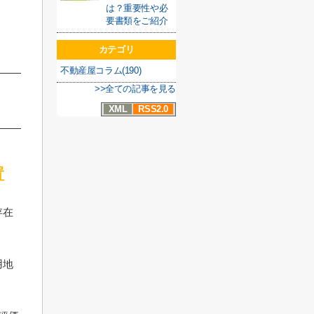
は？重要性や必
要書類をご紹介
カテゴリ
不動産屋コラム(190)
>>全ての記事を見る
XML
RSS2.0
置
存在
用地