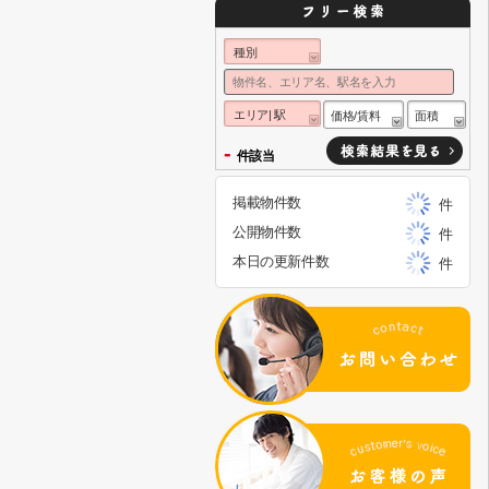
種別
エリア| 駅
価格/賃料
面積
-
件該当
掲載物件数
件
公開物件数
件
本日の更新件数
件