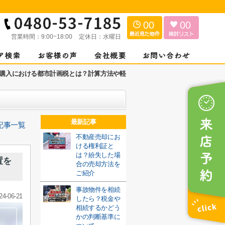
00
00
営業時間：
9:00~18:00
定休日：
水曜日
購入における都市計画税とは？計算方法や軽
最新記事
記事一覧
不動産売却にお
ける権利証と
は？紛失した場
置を
合の売却方法を
ご紹介
事故物件を相続
24-06-21
したら？税金や
相続するかどう
かの判断基準に