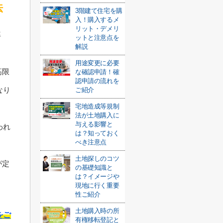
法
3階建て住宅を購
入！購入するメ
リット・デメリ
率
ットと注意点を
解説
用途変更に必要
高限
な確認申請！確
認申請の流れを
なり
ご紹介
宅地造成等規制
法が土地購入に
与える影響と
われ
は？知っておく
べき注意点
土地探しのコツ
が定
の基礎知識と
は？イメージや
現地に行く重要
性ご紹介
土地購入時の所
をご
有権移転登記と