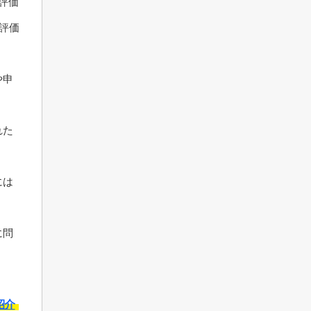
評価
産評価
や申
れた
には
に問
紹介