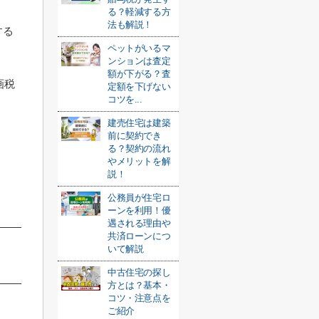
。
る？軽減する方
法も解説！
する
ペットがいるマ
ンションは査定
額が下がる？査
画税
定額を下げない
コツを...
建売住宅は建築
前に契約でき
る？契約の流れ
やメリットを解
説！
公務員が住宅ロ
ーンを利用！優
遇される理由や
共済ローンにつ
いて解説
中古住宅の探し
方とは？基本・
コツ・注意点を
ご紹介