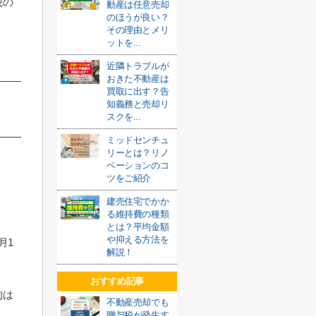
税の
動産は任意売却
のほうが良い？
その理由とメリ
ットを...
近隣トラブルが
おきた不動産は
買取に出す？告
知義務と売却リ
スクを...
ミッドセンチュ
リーとは？リノ
ベーションのコ
ツをご紹介
建売住宅でかか
る維持費の種類
とは？平均金額
や抑える方法を
月1
解説！
おすすめ記事
的は
不動産売却でも
贈与税が発生す