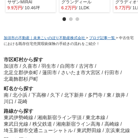
サザンMIRAI
グランディール
9.9万円
/ 10.46坪
6.2万円
/ 1LDK
5.7万円
/ 1
加須市の不動産｜未来こいのぼり不動産株式会社
>
ブログ記事一覧
>
中古住宅
における既存住宅売買瑕疵保険の手続きの流れをご紹介！
市区町村から探す
加須市
/
久喜市
/
羽生市
/
白岡市
/
古河市
/
北足立郡伊奈町
/
蓮田市
/
さいたま市大宮区
/
行田市
/
北葛飾郡杉戸町
町名から探す
南
/
北小浜
/
下高柳
/
久下
/
北下新井
/
多門寺
/
東
/
旗井
/
川口
/
花崎
路線から探す
東武伊勢崎線
/
湘南新宿ライン宇須
/
東北本線
/
東武日光線
/
秩父鉄道
/
湘南新宿ライン高海
/
高崎線
/
埼玉新都市交通ニューシャトル
/
東武野田線
/
京浜東北線