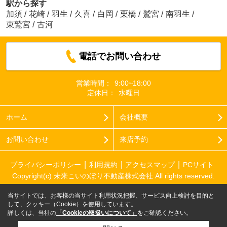
駅から探す
加須
/
花崎
/
羽生
/
久喜
/
白岡
/
栗橋
/
鷲宮
/
南羽生
/
東鷲宮
/
古河
電話でお問い合わせ
営業時間：
9:00~18:00
定休日：
水曜日
ホーム
会社概要
お問い合わせ
来店予約
プライバシーポリシー
利用規約
アクセスマップ
PCサイト
Copyright(c) 未来こいのぼり不動産株式会社 All rights reserved.
当サイトでは、お客様の当サイト利用状況把握、サービス向上検討を目的と
して、クッキー（Cookie）を使用しています。
詳しくは、当社の
「Cookieの取扱いについて」
をご確認ください。