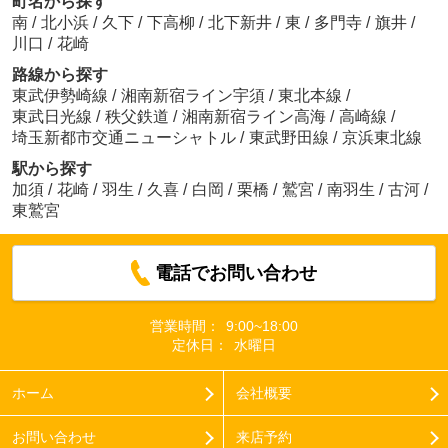
町名から探す
南
/
北小浜
/
久下
/
下高柳
/
北下新井
/
東
/
多門寺
/
旗井
/
川口
/
花崎
路線から探す
東武伊勢崎線
/
湘南新宿ライン宇須
/
東北本線
/
東武日光線
/
秩父鉄道
/
湘南新宿ライン高海
/
高崎線
/
埼玉新都市交通ニューシャトル
/
東武野田線
/
京浜東北線
駅から探す
加須
/
花崎
/
羽生
/
久喜
/
白岡
/
栗橋
/
鷲宮
/
南羽生
/
古河
/
東鷲宮
電話でお問い合わせ
営業時間：
9:00~18:00
定休日：
水曜日
ホーム
会社概要
お問い合わせ
来店予約