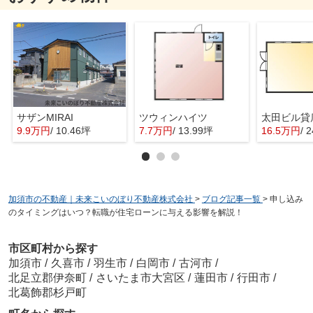
サザンMIRAI
ツウィンハイツ
太田ビル
9.9万円
/ 10.46坪
7.7万円
/ 13.99坪
16.5万円
/ 
加須市の不動産｜未来こいのぼり不動産株式会社
>
ブログ記事一覧
>
申し込み
のタイミングはいつ？転職が住宅ローンに与える影響を解説！
市区町村から探す
加須市
/
久喜市
/
羽生市
/
白岡市
/
古河市
/
北足立郡伊奈町
/
さいたま市大宮区
/
蓮田市
/
行田市
/
北葛飾郡杉戸町