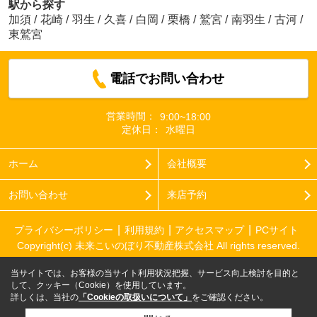
駅から探す
加須
/
花崎
/
羽生
/
久喜
/
白岡
/
栗橋
/
鷲宮
/
南羽生
/
古河
/
東鷲宮
電話でお問い合わせ
営業時間：
9:00~18:00
定休日：
水曜日
ホーム
会社概要
お問い合わせ
来店予約
プライバシーポリシー
利用規約
アクセスマップ
PCサイト
Copyright(c) 未来こいのぼり不動産株式会社 All rights reserved.
当サイトでは、お客様の当サイト利用状況把握、サービス向上検討を目的と
して、クッキー（Cookie）を使用しています。
詳しくは、当社の
「Cookieの取扱いについて」
をご確認ください。