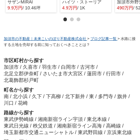
サザンMIRAI
ハイツ・ストーリア
加須市外野
9.9万円
/ 10.46坪
4.9万円
/ 1K
490万円
/ 5
加須市の不動産｜未来こいのぼり不動産株式会社
>
ブログ記事一覧
>
水路に接
する土地を売却する前に知っておくべきこととは？
市区町村から探す
加須市
/
久喜市
/
羽生市
/
白岡市
/
古河市
/
北足立郡伊奈町
/
さいたま市大宮区
/
蓮田市
/
行田市
/
北葛飾郡杉戸町
町名から探す
南
/
北小浜
/
久下
/
下高柳
/
北下新井
/
東
/
多門寺
/
旗井
/
川口
/
花崎
路線から探す
東武伊勢崎線
/
湘南新宿ライン宇須
/
東北本線
/
東武日光線
/
秩父鉄道
/
湘南新宿ライン高海
/
高崎線
/
埼玉新都市交通ニューシャトル
/
東武野田線
/
京浜東北線