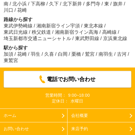
南
/
北小浜
/
下高柳
/
久下
/
北下新井
/
多門寺
/
東
/
旗井
/
川口
/
花崎
路線から探す
東武伊勢崎線
/
湘南新宿ライン宇須
/
東北本線
/
東武日光線
/
秩父鉄道
/
湘南新宿ライン高海
/
高崎線
/
埼玉新都市交通ニューシャトル
/
東武野田線
/
京浜東北線
駅から探す
加須
/
花崎
/
羽生
/
久喜
/
白岡
/
栗橋
/
鷲宮
/
南羽生
/
古河
/
東鷲宮
電話でお問い合わせ
営業時間：
9:00~18:00
定休日：
水曜日
ホーム
会社概要
お問い合わせ
来店予約