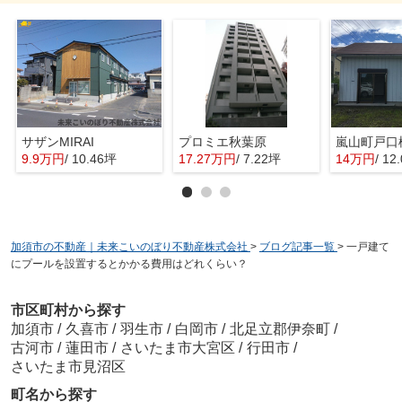
サザンMIRAI
プロミエ秋葉原
嵐山町戸口
9.9万円
/ 10.46坪
17.27万円
/ 7.22坪
14万円
/ 12
加須市の不動産｜未来こいのぼり不動産株式会社
>
ブログ記事一覧
>
一戸建て
にプールを設置するとかかる費用はどれくらい？
市区町村から探す
加須市
/
久喜市
/
羽生市
/
白岡市
/
北足立郡伊奈町
/
古河市
/
蓮田市
/
さいたま市大宮区
/
行田市
/
さいたま市見沼区
町名から探す