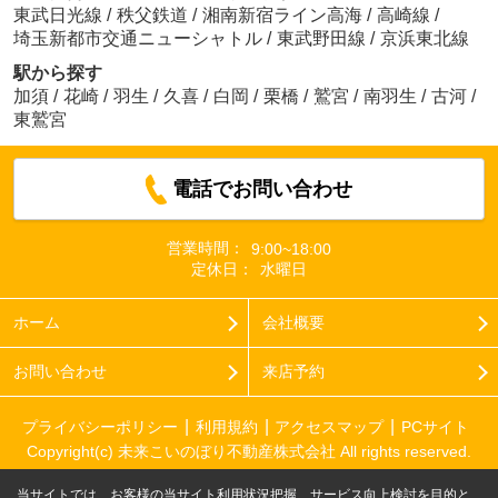
東武日光線
/
秩父鉄道
/
湘南新宿ライン高海
/
高崎線
/
埼玉新都市交通ニューシャトル
/
東武野田線
/
京浜東北線
駅から探す
加須
/
花崎
/
羽生
/
久喜
/
白岡
/
栗橋
/
鷲宮
/
南羽生
/
古河
/
東鷲宮
電話でお問い合わせ
営業時間：
9:00~18:00
定休日：
水曜日
ホーム
会社概要
お問い合わせ
来店予約
プライバシーポリシー
利用規約
アクセスマップ
PCサイト
Copyright(c) 未来こいのぼり不動産株式会社 All rights reserved.
当サイトでは、お客様の当サイト利用状況把握、サービス向上検討を目的と