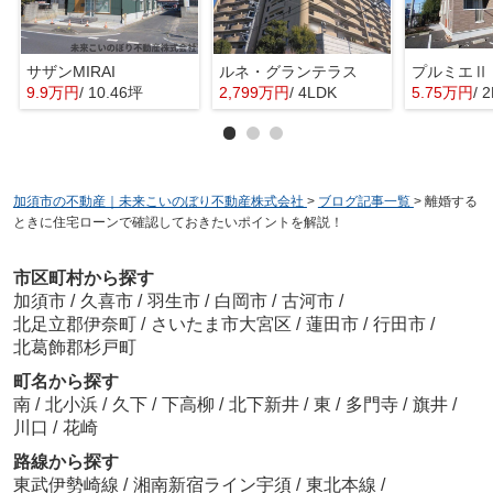
サザンMIRAI
ルネ・グランテラス
プルミエⅡ
9.9万円
/ 10.46坪
2,799万円
/ 4LDK
5.75万円
/ 
加須市の不動産｜未来こいのぼり不動産株式会社
>
ブログ記事一覧
>
離婚する
ときに住宅ローンで確認しておきたいポイントを解説！
市区町村から探す
加須市
/
久喜市
/
羽生市
/
白岡市
/
古河市
/
北足立郡伊奈町
/
さいたま市大宮区
/
蓮田市
/
行田市
/
北葛飾郡杉戸町
町名から探す
南
/
北小浜
/
久下
/
下高柳
/
北下新井
/
東
/
多門寺
/
旗井
/
川口
/
花崎
路線から探す
東武伊勢崎線
/
湘南新宿ライン宇須
/
東北本線
/