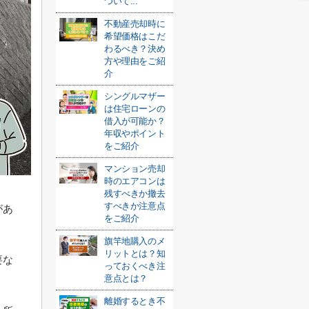
ついて...
不動産売却時に
希望価格はこだ
わるべき？決め
方や理由をご紹
介
シングルマザー
は住宅ローンの
借入が可能か？
年収やポイント
をご紹介
マンション売却
時のエアコンは
残すべきか撤去
すべきか注意点
があ
をご紹介
旗竿地購入のメ
リットとは？知
要な
っておくべき注
意点とは？
離婚するとき不