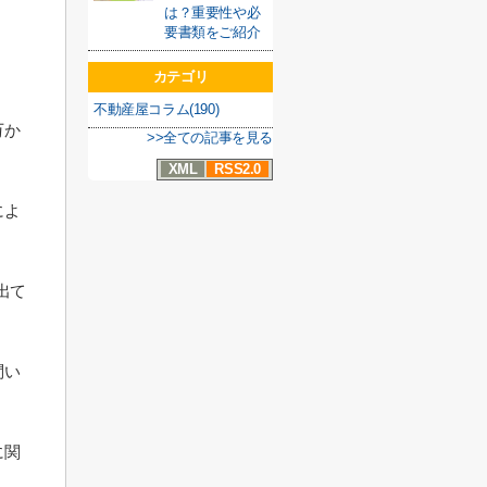
は？重要性や必
要書類をご紹介
カテゴリ
不動産屋コラム(190)
万か
>>全ての記事を見る
XML
RSS2.0
によ
出て
問い
に関