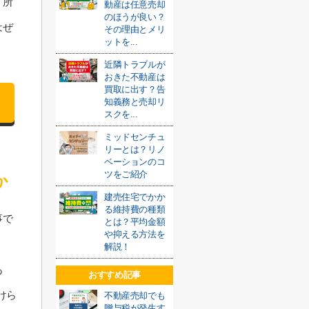
、所
動産は任意売却
のほうが良い？
はぜ
その理由とメリ
ットを...
近隣トラブルが
おきた不動産は
買取に出す？告
知義務と売却リ
スクを...
ミッドセンチュ
リーとは？リノ
ベーションのコ
ツをご紹介
か
建売住宅でかか
る維持費の種類
事で
とは？平均金額
や抑える方法を
解説！
あ
おすすめ記事
けら
不動産売却でも
贈与税が発生す