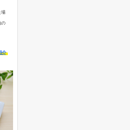
た場
地の
紹介