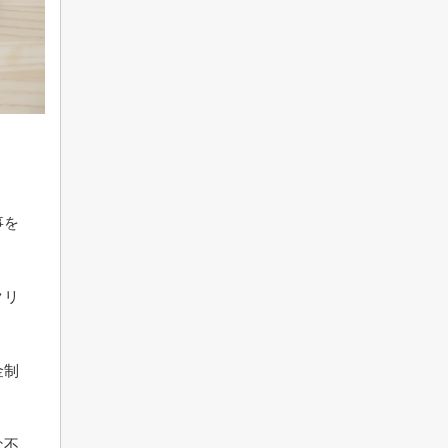
事を
クリ
金制
な不