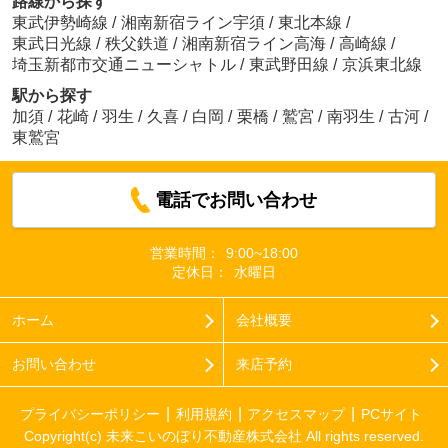
路線から探す
東武伊勢崎線
/
湘南新宿ライン宇須
/
東北本線
/
東武日光線
/
秩父鉄道
/
湘南新宿ライン高海
/
高崎線
/
埼玉新都市交通ニューシャトル
/
東武野田線
/
京浜東北線
駅から探す
加須
/
花崎
/
羽生
/
久喜
/
白岡
/
栗橋
/
鷲宮
/
南羽生
/
古河
/
東鷲宮
電話でお問い合わせ
営業時間：
9:00~18:00
定休日：
水曜日
ホーム
会社概要
お問い合わせ
来店予約
プライバシーポリシー
利用規約
アクセスマップ
PCサイト
Copyright(c) 未来こいのぼり不動産株式会社 All rights reserved.