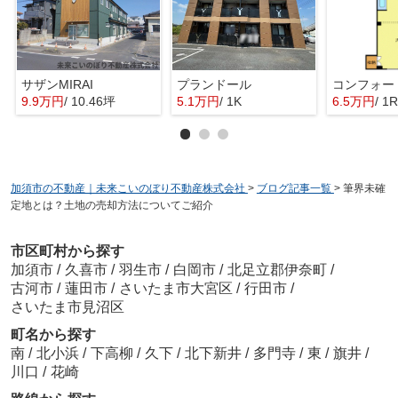
サザンMIRAI
プランドール
9.9万円
/ 10.46坪
5.1万円
/ 1K
6.5万円
/ 1R
加須市の不動産｜未来こいのぼり不動産株式会社
>
ブログ記事一覧
>
筆界未確
定地とは？土地の売却方法についてご紹介
市区町村から探す
加須市
/
久喜市
/
羽生市
/
白岡市
/
北足立郡伊奈町
/
古河市
/
蓮田市
/
さいたま市大宮区
/
行田市
/
さいたま市見沼区
町名から探す
南
/
北小浜
/
下高柳
/
久下
/
北下新井
/
多門寺
/
東
/
旗井
/
川口
/
花崎