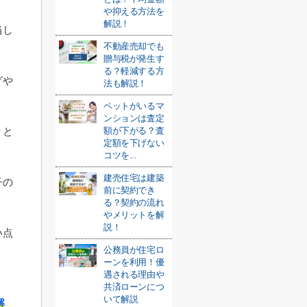
や抑える方法を
解説！
当し
不動産売却でも
贈与税が発生す
る？軽減する方
グや
法も解説！
ペットがいるマ
ンションは査定
額が下がる？査
りと
定額を下げない
コツを...
建売住宅は建築
子の
前に契約でき
る？契約の流れ
やメリットを解
説！
い点
公務員が住宅ロ
ーンを利用！優
遇される理由や
共済ローンにつ
いて解説
解