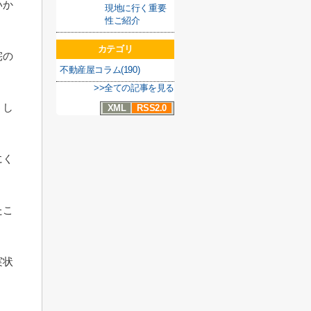
いか
現地に行く重要
性ご紹介
カテゴリ
宅の
不動産屋コラム(190)
>>全ての記事を見る
うし
XML
RSS2.0
にく
たこ
。
実状