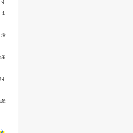
ます
りま
、活
の条
却す
動産
ミ