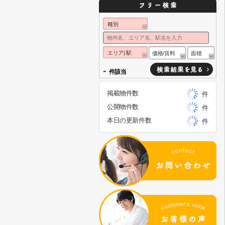
種別
エリア| 駅
価格/賃料
面積
-
件該当
掲載物件数
件
公開物件数
件
本日の更新件数
件