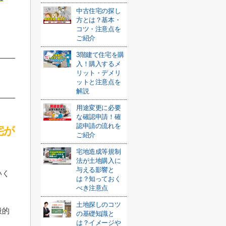
中古住宅の探し
方とは？基本・
コツ・注意点を
ご紹介
3階建て住宅を購
入！購入するメ
リット・デメリ
ットと注意点を
解説
用途変更に必要
な確認申請！確
認申請の流れを
宅が
ご紹介
宅地造成等規制
法が土地購入に
与える影響と
いく
は？知っておく
べき注意点
土地探しのコツ
般的
の基礎知識と
は？イメージや