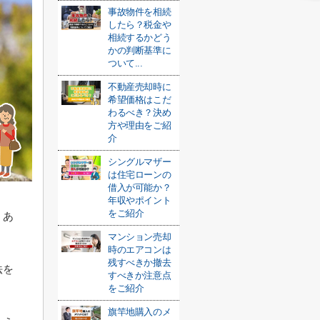
事故物件を相続
したら？税金や
相続するかどう
かの判断基準に
ついて...
不動産売却時に
希望価格はこだ
わるべき？決め
方や理由をご紹
介
シングルマザー
は住宅ローンの
借入が可能か？
年収やポイント
をご紹介
くあ
マンション売却
時のエアコンは
残すべきか撤去
法を
すべきか注意点
をご紹介
旗竿地購入のメ