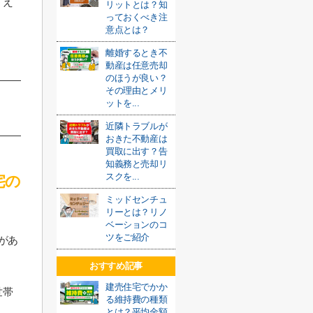
うえ
リットとは？知
っておくべき注
意点とは？
離婚するとき不
動産は任意売却
のほうが良い？
その理由とメリ
ットを...
近隣トラブルが
おきた不動産は
買取に出す？告
知義務と売却リ
スクを...
宅の
ミッドセンチュ
リーとは？リノ
ベーションのコ
ツをご紹介
があ
おすすめ記事
建売住宅でかか
世帯
る維持費の種類
とは？平均金額