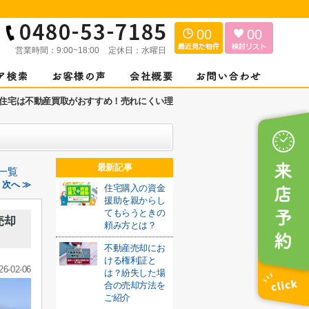
00
00
営業時間：
9:00~18:00
定休日：
水曜日
住宅は不動産買取がおすすめ！売れにくい理
最新記事
一覧
次へ ≫
住宅購入の資金
援助を親からし
てもらうときの
売却
頼み方とは？
不動産売却にお
ける権利証と
26-02-06
は？紛失した場
合の売却方法を
ご紹介