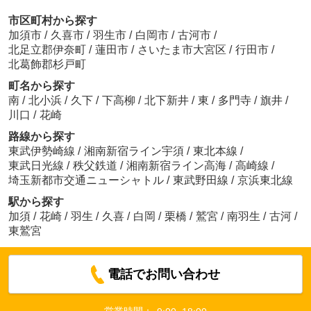
市区町村から探す
加須市
/
久喜市
/
羽生市
/
白岡市
/
古河市
/
北足立郡伊奈町
/
蓮田市
/
さいたま市大宮区
/
行田市
/
北葛飾郡杉戸町
町名から探す
南
/
北小浜
/
久下
/
下高柳
/
北下新井
/
東
/
多門寺
/
旗井
/
川口
/
花崎
路線から探す
東武伊勢崎線
/
湘南新宿ライン宇須
/
東北本線
/
東武日光線
/
秩父鉄道
/
湘南新宿ライン高海
/
高崎線
/
埼玉新都市交通ニューシャトル
/
東武野田線
/
京浜東北線
駅から探す
加須
/
花崎
/
羽生
/
久喜
/
白岡
/
栗橋
/
鷲宮
/
南羽生
/
古河
/
東鷲宮
電話でお問い合わせ