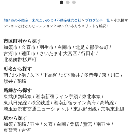
加須市の不動産｜未来こいのぼり不動産株式会社
>
ブログ記事一覧
>
小規模マ
ンションとはどんなマンション？向いている方やメリットを解説！
市区町村から探す
加須市
/
久喜市
/
羽生市
/
白岡市
/
北足立郡伊奈町
/
古河市
/
蓮田市
/
さいたま市大宮区
/
行田市
/
北葛飾郡杉戸町
町名から探す
南
/
北小浜
/
久下
/
下高柳
/
北下新井
/
多門寺
/
東
/
川口
/
旗井
/
花崎
路線から探す
東武伊勢崎線
/
湘南新宿ライン宇須
/
東北本線
/
東武日光線
/
秩父鉄道
/
湘南新宿ライン高海
/
高崎線
/
埼玉新都市交通ニューシャトル
/
東武野田線
/
京浜東北線
駅から探す
加須
/
花崎
/
羽生
/
久喜
/
白岡
/
栗橋
/
鷲宮
/
南羽生
/
東鷲宮
/
古河