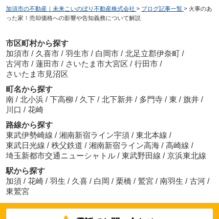
加須市の不動産｜未来こいのぼり不動産株式会社
>
ブログ記事一覧
>
火事のあ
った家！売却価格への影響や告知義務について解説
市区町村から探す
加須市
/
久喜市
/
羽生市
/
白岡市
/
北足立郡伊奈町
/
古河市
/
蓮田市
/
さいたま市大宮区
/
行田市
/
さいたま市見沼区
町名から探す
南
/
北小浜
/
下高柳
/
久下
/
北下新井
/
多門寺
/
東
/
旗井
/
川口
/
花崎
路線から探す
東武伊勢崎線
/
湘南新宿ライン宇須
/
東北本線
/
東武日光線
/
秩父鉄道
/
湘南新宿ライン高海
/
高崎線
/
埼玉新都市交通ニューシャトル
/
東武野田線
/
京浜東北線
駅から探す
加須
/
花崎
/
羽生
/
久喜
/
白岡
/
栗橋
/
鷲宮
/
南羽生
/
古河
/
東鷲宮