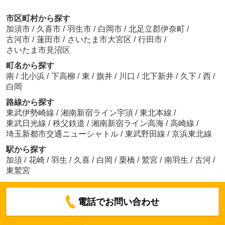
市区町村から探す
加須市
/
久喜市
/
羽生市
/
白岡市
/
北足立郡伊奈町
/
古河市
/
蓮田市
/
さいたま市大宮区
/
行田市
/
さいたま市見沼区
町名から探す
南
/
北小浜
/
下高柳
/
東
/
旗井
/
川口
/
北下新井
/
久下
/
西
/
白岡
路線から探す
東武伊勢崎線
/
湘南新宿ライン宇須
/
東北本線
/
東武日光線
/
秩父鉄道
/
湘南新宿ライン高海
/
高崎線
/
埼玉新都市交通ニューシャトル
/
東武野田線
/
京浜東北線
駅から探す
加須
/
花崎
/
羽生
/
久喜
/
白岡
/
栗橋
/
鷲宮
/
南羽生
/
古河
/
東鷲宮
電話でお問い合わせ