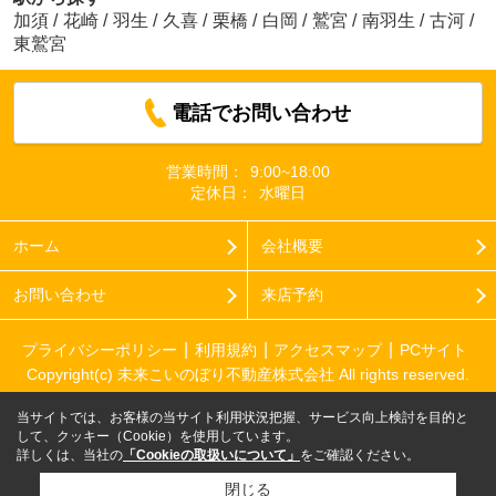
加須
/
花崎
/
羽生
/
久喜
/
栗橋
/
白岡
/
鷲宮
/
南羽生
/
古河
/
東鷲宮
電話でお問い合わせ
営業時間：
9:00~18:00
定休日：
水曜日
ホーム
会社概要
お問い合わせ
来店予約
プライバシーポリシー
利用規約
アクセスマップ
PCサイト
Copyright(c) 未来こいのぼり不動産株式会社 All rights reserved.
当サイトでは、お客様の当サイト利用状況把握、サービス向上検討を目的と
して、クッキー（Cookie）を使用しています。
詳しくは、当社の
「Cookieの取扱いについて」
をご確認ください。
閉じる