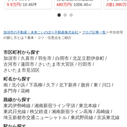
9.9万円
/ 10.46坪
480万円
/ 1006.40㎡
2億1,980
加須市の不動産｜未来こいのぼり不動産株式会社
>
ブログ記事一覧
>
中古住宅
の探し方とは？基本・コツ・注意点をご紹介
市区町村から探す
加須市
/
久喜市
/
羽生市
/
白岡市
/
北足立郡伊奈町
/
古河市
/
蓮田市
/
さいたま市大宮区
/
行田市
/
さいたま市見沼区
町名から探す
南
/
北小浜
/
下高柳
/
久下
/
北下新井
/
旗井
/
東
/
川口
/
多門寺
/
花崎
路線から探す
東武伊勢崎線
/
湘南新宿ライン宇須
/
東北本線
/
東武日光線
/
秩父鉄道
/
湘南新宿ライン高海
/
高崎線
/
埼玉新都市交通ニューシャトル
/
東武野田線
/
京浜東北線
駅から探す