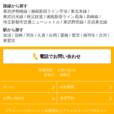
路線から探す
東武伊勢崎線
/
湘南新宿ライン宇須
/
東北本線
/
東武日光線
/
秩父鉄道
/
湘南新宿ライン高海
/
高崎線
/
埼玉新都市交通ニューシャトル
/
東武野田線
/
京浜東北線
駅から探す
加須
/
花崎
/
羽生
/
久喜
/
白岡
/
栗橋
/
鷲宮
/
南羽生
/
古河
/
東鷲宮
電話でお問い合わせ
営業時間：
9:00~18:00
定休日：
水曜日
ホーム
会社概要
お問い合わせ
来店予約
プライバシーポリシー
利用規約
アクセスマップ
PCサイト