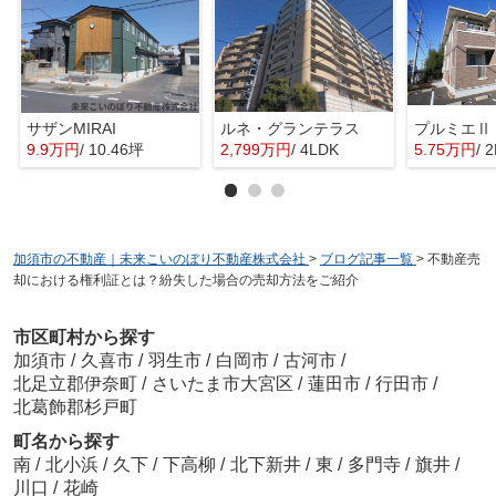
サザンMIRAI
ルネ・グランテラス
プルミエⅡ
9.9万円
/ 10.46坪
2,799万円
/ 4LDK
5.75万円
/ 
加須市の不動産｜未来こいのぼり不動産株式会社
>
ブログ記事一覧
>
不動産売
却における権利証とは？紛失した場合の売却方法をご紹介
市区町村から探す
加須市
/
久喜市
/
羽生市
/
白岡市
/
古河市
/
北足立郡伊奈町
/
さいたま市大宮区
/
蓮田市
/
行田市
/
北葛飾郡杉戸町
町名から探す
南
/
北小浜
/
久下
/
下高柳
/
北下新井
/
東
/
多門寺
/
旗井
/
川口
/
花崎