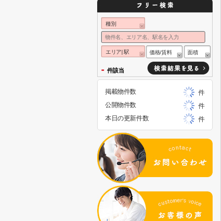
種別
エリア| 駅
価格/賃料
面積
-
件該当
掲載物件数
件
公開物件数
件
本日の更新件数
件