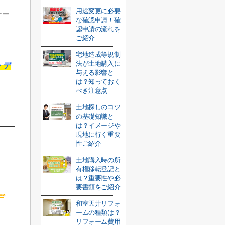
用途変更に必要
ケー
な確認申請！確
認申請の流れを
ご紹介
宅地造成等規制
法が土地購入に
・デ
与える影響と
は？知っておく
べき注意点
土地探しのコツ
の基礎知識と
は？イメージや
現地に行く重要
性ご紹介
土地購入時の所
有権移転登記と
は？重要性や必
要書類をご紹介
デ
和室天井リフォ
ームの種類は？
リフォーム費用