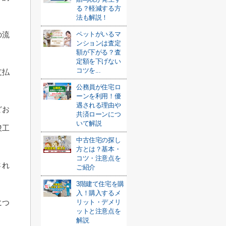
る？軽減する方
法も解説！
ペットがいるマ
の流
ンションは査定
額が下がる？査
定額を下げない
コツを...
支払
公務員が住宅ロ
ーンを利用！優
遇される理由や
どお
共済ローンにつ
いて解説
竣工
中古住宅の探し
方とは？基本・
コツ・注意点を
され
ご紹介
3階建て住宅を購
入！購入するメ
リット・デメリ
につ
ットと注意点を
解説