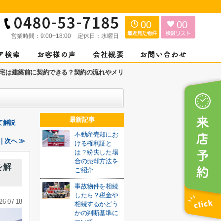
00
00
営業時間：
9:00~18:00
定休日：
水曜日
宅は建築前に契約できる？契約の流れやメリ
最新記事
て解説
不動産売却にお
｜次へ ≫
ける権利証と
は？紛失した場
合の売却方法を
を解
ご紹介
事故物件を相続
したら？税金や
26-07-18
相続するかどう
かの判断基準に