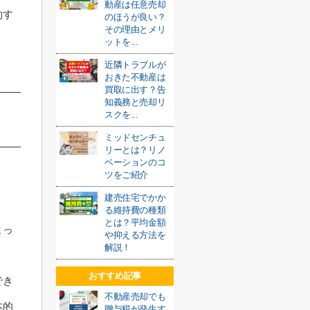
動産は任意売却
約す
のほうが良い？
その理由とメリ
ットを...
近隣トラブルが
おきた不動産は
買取に出す？告
知義務と売却リ
スクを...
ミッドセンチュ
リーとは？リノ
ベーションのコ
ツをご紹介
建売住宅でかか
る維持費の種類
とは？平均金額
よっ
や抑える方法を
解説！
おすすめ記事
でき
不動産売却でも
本的
贈与税が発生す