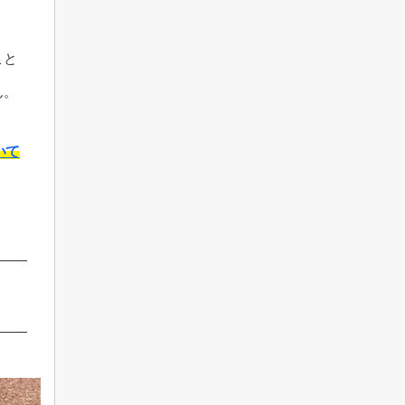
こと
ん。
いて