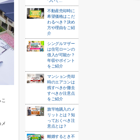
ついて...
不動産売却時に
希望価格はこだ
わるべき？決め
方や理由をご紹
介
シングルマザー
は住宅ローンの
借入が可能か？
年収やポイント
をご紹介
マンション売却
時のエアコンは
残すべきか撤去
すべきか注意点
をご紹介
るこ
旗竿地購入のメ
。
リットとは？知
っておくべき注
めメ
意点とは？
離婚するとき不