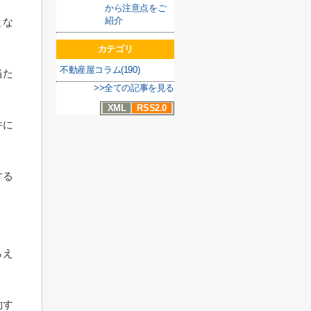
から注意点をご
紹介
とな
カテゴリ
不動産屋コラム(190)
当た
>>全ての記事を見る
XML
RSS2.0
件に
する
らえ
約す