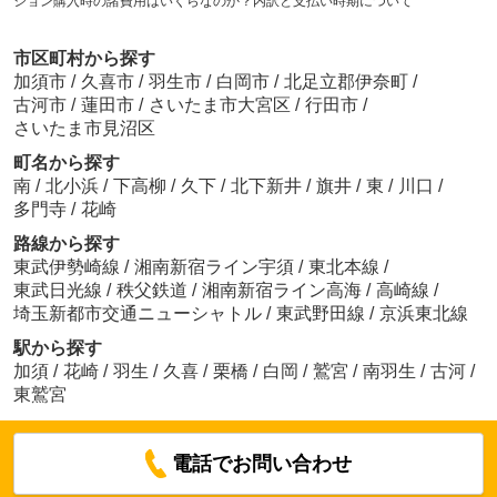
ション購入時の諸費用はいくらなのか？内訳と支払い時期について
市区町村から探す
加須市
/
久喜市
/
羽生市
/
白岡市
/
北足立郡伊奈町
/
古河市
/
蓮田市
/
さいたま市大宮区
/
行田市
/
さいたま市見沼区
町名から探す
南
/
北小浜
/
下高柳
/
久下
/
北下新井
/
旗井
/
東
/
川口
/
多門寺
/
花崎
路線から探す
東武伊勢崎線
/
湘南新宿ライン宇須
/
東北本線
/
東武日光線
/
秩父鉄道
/
湘南新宿ライン高海
/
高崎線
/
埼玉新都市交通ニューシャトル
/
東武野田線
/
京浜東北線
駅から探す
加須
/
花崎
/
羽生
/
久喜
/
栗橋
/
白岡
/
鷲宮
/
南羽生
/
古河
/
東鷲宮
電話でお問い合わせ