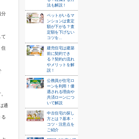
法も解説！
債分
ペットがいるマ
ンションは査定
額が下がる？査
定額を下げない
して
コツを...
、住
建売住宅は建築
前に契約でき
る？契約の流れ
やメリットを解
説！
で
公務員が住宅ロ
ーンを利用！優
遇される理由や
す。
共済ローンにつ
いて解説
は通
中古住宅の探し
きる
方とは？基本・
コツ・注意点を
ご紹介