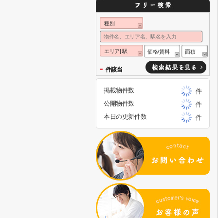
種別
エリア| 駅
価格/賃料
面積
-
件該当
掲載物件数
件
公開物件数
件
本日の更新件数
件