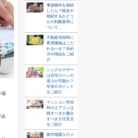
事故物件を相続
したら？税金や
相続するかどう
かの判断基準に
ついて...
不動産売却時に
希望価格はこだ
わるべき？決め
方や理由をご紹
介
シングルマザー
は住宅ローンの
借入が可能か？
年収やポイント
をご紹介
い場
マンション売却
時のエアコンは
残すべきか撤去
があ
すべきか注意点
をご紹介
旗竿地購入のメ