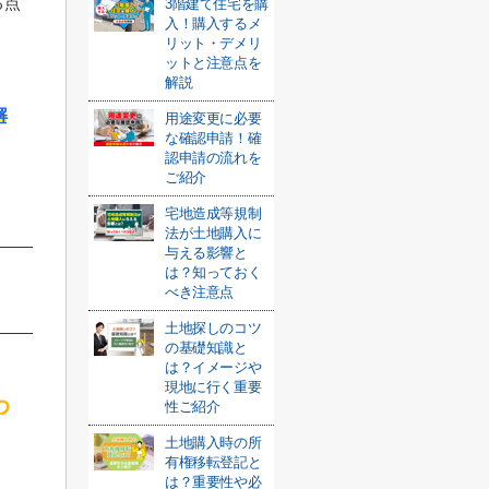
る点
3階建て住宅を購
入！購入するメ
リット・デメリ
ットと注意点を
解説
解
用途変更に必要
な確認申請！確
認申請の流れを
ご紹介
宅地造成等規制
法が土地購入に
与える影響と
は？知っておく
べき注意点
土地探しのコツ
の基礎知識と
は？イメージや
現地に行く重要
わ
性ご紹介
土地購入時の所
有権移転登記と
は？重要性や必