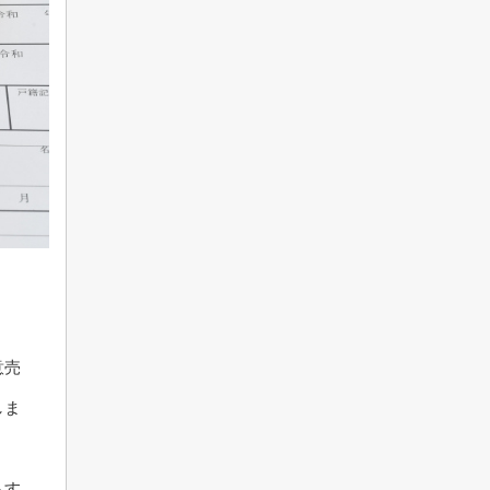
意売
しま
もす