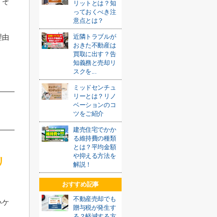
、そ
リットとは？知
っておくべき注
意点とは？
近隣トラブルが
理由
おきた不動産は
買取に出す？告
知義務と売却リ
スクを...
ミッドセンチュ
リーとは？リノ
ベーションのコ
ツをご紹介
建売住宅でかか
る維持費の種類
とは？平均金額
や抑える方法を
リ
解説！
おすすめ記事
不動産売却でも
いケ
贈与税が発生す
る？軽減する方