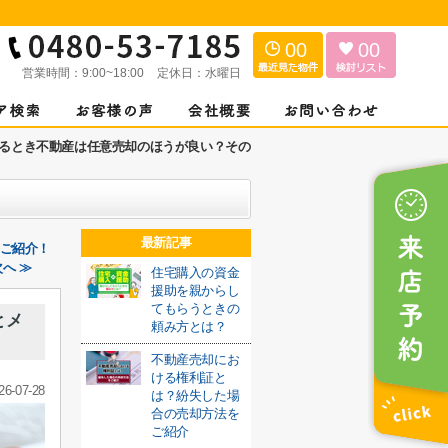
00
00
営業時間：
9:00~18:00
定休日：
水曜日
るとき不動産は任意売却のほうが良い？その
最新記事
をご紹介！
へ ≫
住宅購入の資金
援助を親からし
てもらうときの
とメ
頼み方とは？
不動産売却にお
ける権利証と
26-07-28
は？紛失した場
合の売却方法を
ご紹介