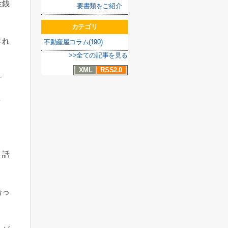
金銭
要書類をご紹介
カテゴリ
され
不動産屋コラム(190)
>>全ての記事を見る
XML
RSS2.0
す
ょ
、話
合っ