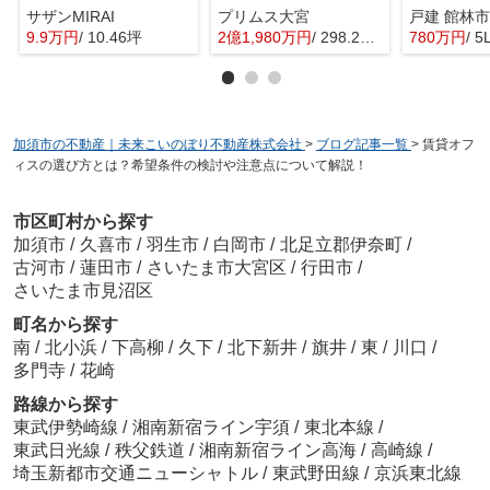
サザンMIRAI
プリムス大宮
戸建 館林
9.9万円
/ 10.46坪
2億1,980万円
/ 298.29㎡
780万円
/ 5
加須市の不動産｜未来こいのぼり不動産株式会社
>
ブログ記事一覧
>
賃貸オフ
ィスの選び方とは？希望条件の検討や注意点について解説！
市区町村から探す
加須市
/
久喜市
/
羽生市
/
白岡市
/
北足立郡伊奈町
/
古河市
/
蓮田市
/
さいたま市大宮区
/
行田市
/
さいたま市見沼区
町名から探す
南
/
北小浜
/
下高柳
/
久下
/
北下新井
/
旗井
/
東
/
川口
/
多門寺
/
花崎
路線から探す
東武伊勢崎線
/
湘南新宿ライン宇須
/
東北本線
/
東武日光線
/
秩父鉄道
/
湘南新宿ライン高海
/
高崎線
/
埼玉新都市交通ニューシャトル
/
東武野田線
/
京浜東北線