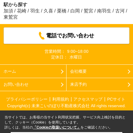
駅から探す
加須
/
花崎
/
羽生
/
久喜
/
栗橋
/
白岡
/
鷲宮
/
南羽生
/
古河
/
東鷲宮
電話でお問い合わせ
営業時間：
9:00~18:00
定休日：
水曜日
ホーム
会社概要
お問い合わせ
来店予約
プライバシーポリシー
利用規約
アクセスマップ
PCサイト
Copyright(c) 未来こいのぼり不動産株式会社 All rights reserved.
当サイトでは、お客様の当サイト利用状況把握、サービス向上検討を目的と
して、クッキー（Cookie）を使用しています。
詳しくは、当社の
「Cookieの取扱いについて」
をご確認ください。