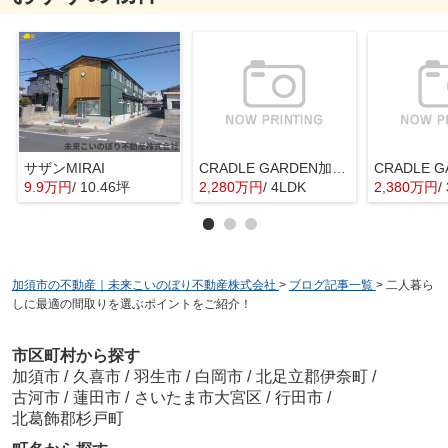
サザンMIRAI
CRADLE GARDEN加須市騎西第1 1号棟
9.9万円
/ 10.46坪
2,280万円
/ 4LDK
2,380万円
/
加須市の不動産｜未来こいのぼり不動産株式会社
>
ブログ記事一覧
>
二人暮ら
しに最適の間取りを選ぶポイントをご紹介！
市区町村から探す
加須市
/
久喜市
/
羽生市
/
白岡市
/
北足立郡伊奈町
/
古河市
/
蓮田市
/
さいたま市大宮区
/
行田市
/
北葛飾郡杉戸町