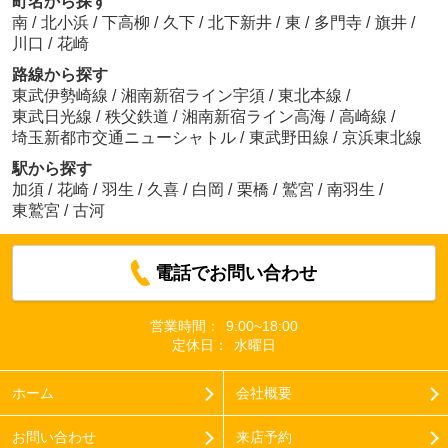
町名から探す
南
/
北小浜
/
下高柳
/
久下
/
北下新井
/
東
/
多門寺
/
旗井
/
川口
/
花崎
路線から探す
東武伊勢崎線
/
湘南新宿ライン宇須
/
東北本線
/
東武日光線
/
秩父鉄道
/
湘南新宿ライン高海
/
高崎線
/
埼玉新都市交通ニューシャトル
/
東武野田線
/
京浜東北線
駅から探す
加須
/
花崎
/
羽生
/
久喜
/
白岡
/
栗橋
/
鷲宮
/
南羽生
/
東鷲宮
/
古河
電話でお問い合わせ
営業時間：
9:00~18:00
定休日：
水曜日
ホーム
会社概要
お問い合わせ
来店予約