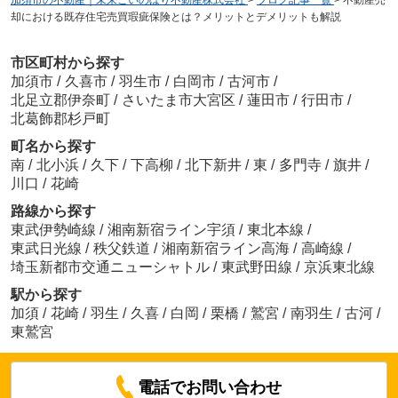
加須市の不動産｜未来こいのぼり不動産株式会社
>
ブログ記事一覧
>
不動産売
却における既存住宅売買瑕疵保険とは？メリットとデメリットも解説
市区町村から探す
加須市
/
久喜市
/
羽生市
/
白岡市
/
古河市
/
北足立郡伊奈町
/
さいたま市大宮区
/
蓮田市
/
行田市
/
北葛飾郡杉戸町
町名から探す
南
/
北小浜
/
久下
/
下高柳
/
北下新井
/
東
/
多門寺
/
旗井
/
川口
/
花崎
路線から探す
東武伊勢崎線
/
湘南新宿ライン宇須
/
東北本線
/
東武日光線
/
秩父鉄道
/
湘南新宿ライン高海
/
高崎線
/
埼玉新都市交通ニューシャトル
/
東武野田線
/
京浜東北線
駅から探す
加須
/
花崎
/
羽生
/
久喜
/
白岡
/
栗橋
/
鷲宮
/
南羽生
/
古河
/
東鷲宮
電話でお問い合わせ