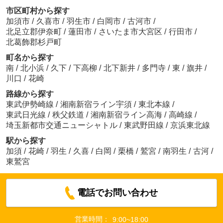
市区町村から探す
加須市
/
久喜市
/
羽生市
/
白岡市
/
古河市
/
北足立郡伊奈町
/
蓮田市
/
さいたま市大宮区
/
行田市
/
北葛飾郡杉戸町
町名から探す
南
/
北小浜
/
久下
/
下高柳
/
北下新井
/
多門寺
/
東
/
旗井
/
川口
/
花崎
路線から探す
東武伊勢崎線
/
湘南新宿ライン宇須
/
東北本線
/
東武日光線
/
秩父鉄道
/
湘南新宿ライン高海
/
高崎線
/
埼玉新都市交通ニューシャトル
/
東武野田線
/
京浜東北線
駅から探す
加須
/
花崎
/
羽生
/
久喜
/
白岡
/
栗橋
/
鷲宮
/
南羽生
/
古河
/
東鷲宮
電話でお問い合わせ
営業時間：
9:00~18:00