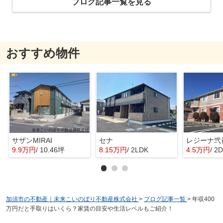
ブログ記事一覧を見る
おすすめ物件
サザンMIRAI
セナ
レジーナ弐
9.9万円
/ 10.46坪
8.15万円
/ 2LDK
4.5万円
/ 2
加須市の不動産｜未来こいのぼり不動産株式会社
>
ブログ記事一覧
>
年収400
万円だと手取りはいくら？家賃の目安や生活レベルもご紹介！