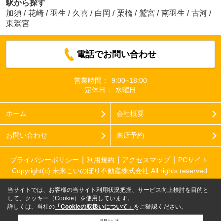
駅から探す
加須
/
花崎
/
羽生
/
久喜
/
白岡
/
栗橋
/
鷲宮
/
南羽生
/
古河
/
東鷲宮
電話でお問い合わせ
営業時間：
9:00~18:00
定休日：
水曜日
ホーム
会社概要
お問い合わせ
来店予約
プライバシーポリシー
利用規約
アクセスマップ
PCサイト
Copyright(c) 未来こいのぼり不動産株式会社 All rights reserved.
当サイトでは、お客様の当サイト利用状況把握、サービス向上検討を目的と
して、クッキー（Cookie）を使用しています。
詳しくは、当社の
「Cookieの取扱いについて」
をご確認ください。