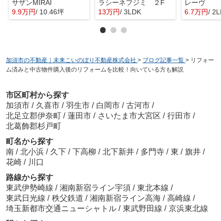
サザンMIRAI
ラシーネフジミ ２F
レーヴ
9.9万円
/ 10.46坪
13万円
/ 3LDK
6.7万円
/ 2
加須市の不動産｜未来こいのぼり不動産株式会社
>
ブログ記事一覧
>
リフォー
ム済みと中古物件購入後のリフォームを比較！向いている方も解説
市区町村から探す
加須市
/
久喜市
/
羽生市
/
白岡市
/
古河市
/
北足立郡伊奈町
/
蓮田市
/
さいたま市大宮区
/
行田市
/
北葛飾郡杉戸町
町名から探す
南
/
北小浜
/
久下
/
下高柳
/
北下新井
/
多門寺
/
東
/
旗井
/
花崎
/
川口
路線から探す
東武伊勢崎線
/
湘南新宿ライン宇須
/
東北本線
/
東武日光線
/
秩父鉄道
/
湘南新宿ライン高海
/
高崎線
/
埼玉新都市交通ニューシャトル
/
東武野田線
/
京浜東北線