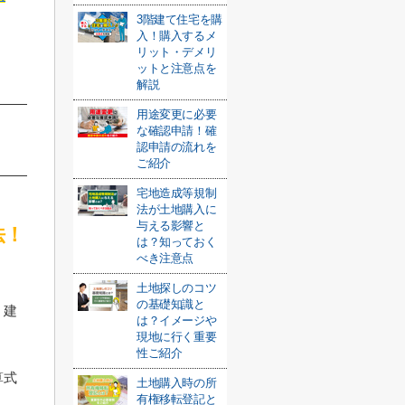
3階建て住宅を購
入！購入するメ
リット・デメリ
ットと注意点を
解説
用途変更に必要
な確認申請！確
認申請の流れを
ご紹介
宅地造成等規制
法が土地購入に
与える影響と
法！
は？知っておく
べき注意点
土地探しのコツ
の基礎知識と
く建
は？イメージや
現地に行く重要
性ご紹介
算式
土地購入時の所
有権移転登記と