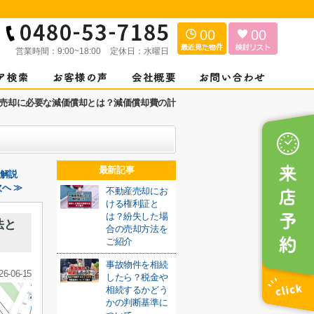
00
00
営業時間：
9:00~18:00
定休日：
水曜日
売却に必要な減価償却とは？減価償却費の計
最新記事
も解説
へ ≫
不動産売却にお
ける権利証と
は？紛失した場
法と
合の売却方法を
ご紹介
事故物件を相続
26-06-15
したら？税金や
相続するかどう
かの判断基準に