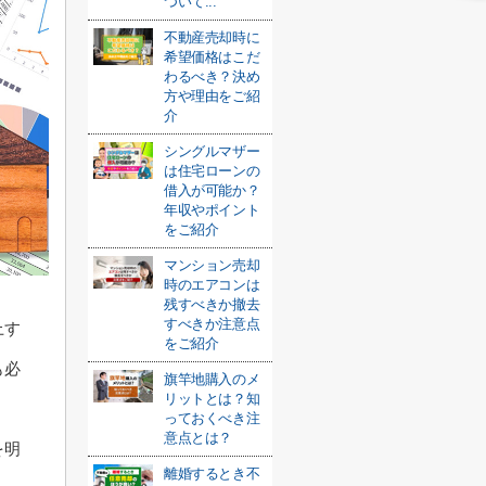
ついて...
不動産売却時に
希望価格はこだ
わるべき？決め
方や理由をご紹
介
シングルマザー
は住宅ローンの
借入が可能か？
年収やポイント
をご紹介
マンション売却
時のエアコンは
残すべきか撤去
すべきか注意点
上す
をご紹介
も必
旗竿地購入のメ
リットとは？知
っておくべき注
意点とは？
を明
離婚するとき不