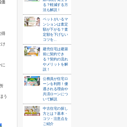
減価
る？軽減する方
法も解説！
ペットがいるマ
。
ンションは査定
額が下がる？査
取得
定額を下げない
コツを...
なけ
建売住宅は建築
前に契約でき
る？契約の流れ
やメリットを解
かに
説！
公務員が住宅ロ
ーンを利用！優
所
遇される理由や
共済ローンにつ
ほう
いて解説
中古住宅の探し
方とは？基本・
コツ・注意点を
ご紹介
解