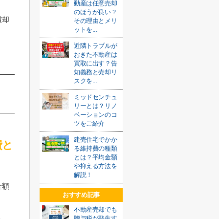
動産は任意売却
のほうが良い？
償却
その理由とメリ
ットを...
近隣トラブルが
おきた不動産は
買取に出す？告
知義務と売却リ
スクを...
ミッドセンチュ
リーとは？リノ
ベーションのコ
ツをご紹介
建売住宅でかか
費と
る維持費の種類
とは？平均金額
や抑える方法を
解説！
金額
おすすめ記事
不動産売却でも
贈与税が発生す