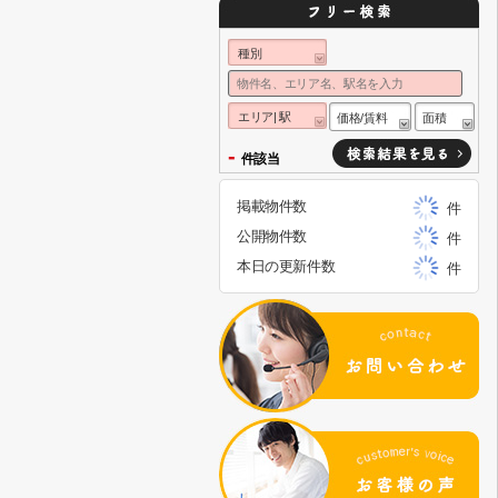
種別
エリア| 駅
価格/賃料
面積
-
件該当
掲載物件数
件
公開物件数
件
本日の更新件数
件