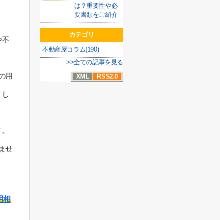
は？重要性や必
要書類をご紹介
カテゴリ
や不
不動産屋コラム(190)
>>全ての記事を見る
の用
XML
RSS2.0
まし
す。
ませ
用相