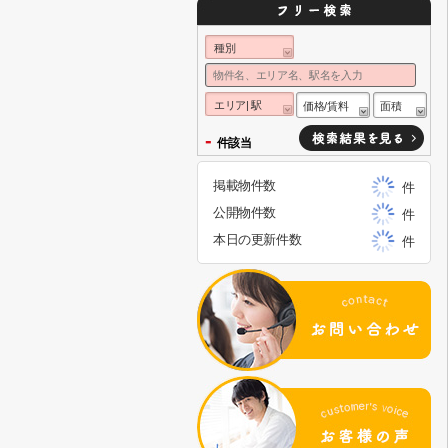
種別
エリア| 駅
価格/賃料
面積
-
件該当
掲載物件数
件
公開物件数
件
本日の更新件数
件