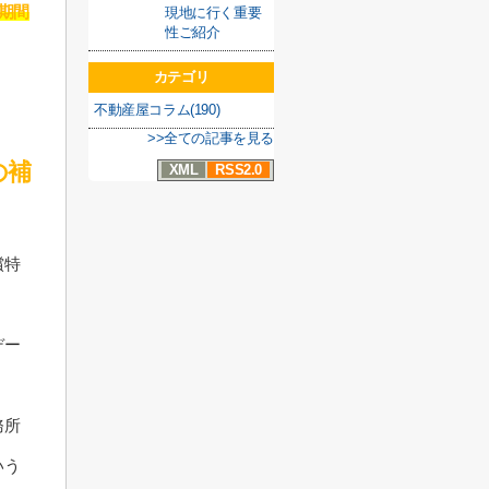
期間
現地に行く重要
性ご紹介
カテゴリ
不動産屋コラム(190)
>>全ての記事を見る
の補
XML
RSS2.0
償特
デー
務所
いう