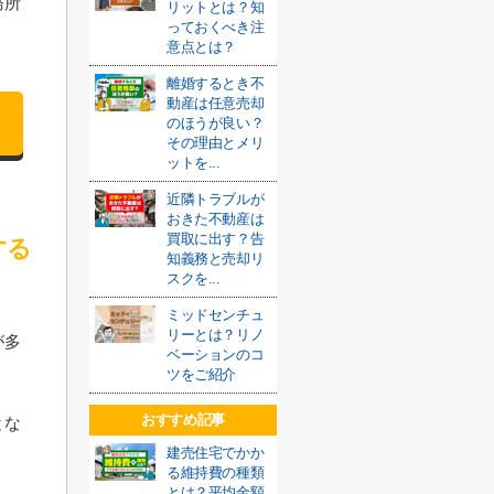
務所
リットとは？知
っておくべき注
意点とは？
離婚するとき不
動産は任意売却
のほうが良い？
その理由とメリ
ットを...
近隣トラブルが
おきた不動産は
買取に出す？告
する
知義務と売却リ
スクを...
ミッドセンチュ
リーとは？リノ
が多
ベーションのコ
ツをご紹介
おすすめ記事
とな
建売住宅でかか
る維持費の種類
とは？平均金額