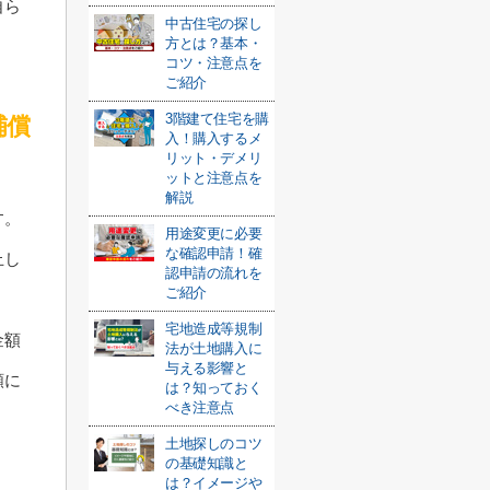
自ら
中古住宅の探し
方とは？基本・
コツ・注意点を
ご紹介
3階建て住宅を購
補償
入！購入するメ
リット・デメリ
ットと注意点を
解説
す。
用途変更に必要
な確認申請！確
止し
認申請の流れを
ご紹介
宅地造成等規制
金額
法が土地購入に
与える影響と
額に
は？知っておく
べき注意点
土地探しのコツ
の基礎知識と
は？イメージや