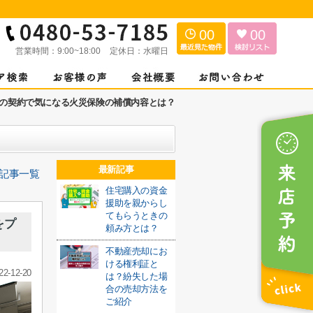
00
00
営業時間：
9:00~18:00
定休日：
水曜日
の契約で気になる火災保険の補償内容とは？
最新記事
記事一覧
住宅購入の資金
援助を親からし
てもらうときの
をプ
頼み方とは？
不動産売却にお
ける権利証と
22-12-20
は？紛失した場
合の売却方法を
ご紹介