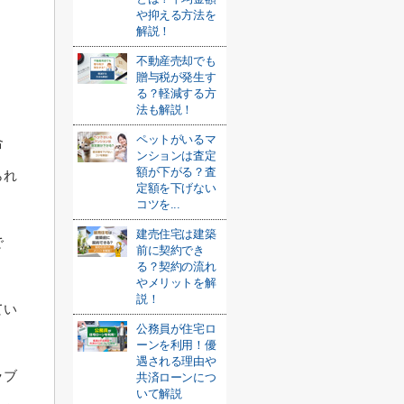
や抑える方法を
解説！
不動産売却でも
贈与税が発生す
る？軽減する方
法も解説！
ペットがいるマ
合
ンションは査定
額が下がる？査
られ
定額を下げない
コツを...
建売住宅は建築
で
前に契約でき
る？契約の流れ
やメリットを解
説！
てい
公務員が住宅ロ
ーンを利用！優
遇される理由や
ラブ
共済ローンにつ
いて解説