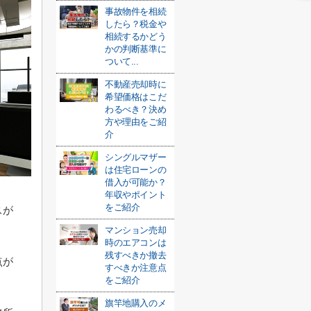
事故物件を相続
したら？税金や
相続するかどう
かの判断基準に
ついて...
不動産売却時に
希望価格はこだ
わるべき？決め
方や理由をご紹
介
シングルマザー
は住宅ローンの
借入が可能か？
年収やポイント
をご紹介
スが
マンション売却
時のエアコンは
残すべきか撤去
点が
すべきか注意点
をご紹介
旗竿地購入のメ