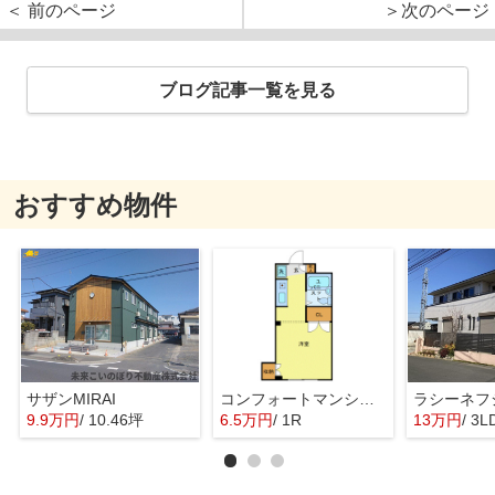
＜ 前のページ
＞次のページ
ブログ記事一覧を見る
おすすめ物件
サザンMIRAI
コンフォートマンション北戸田
ラシーネフ
9.9万円
/ 10.46坪
6.5万円
/ 1R
13万円
/ 3L