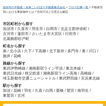
加須市の不動産｜未来こいのぼり不動産株式会社
>
ブログ記事一覧
>
不動産売
却における事故物件とは？売却方法と注意点も解説
市区町村から探す
加須市
/
久喜市
/
羽生市
/
白岡市
/
北足立郡伊奈町
/
古河市
/
蓮田市
/
さいたま市大宮区
/
行田市
/
北葛飾郡杉戸町
町名から探す
南
/
北小浜
/
久下
/
下高柳
/
北下新井
/
多門寺
/
東
/
川口
/
旗井
/
花崎
路線から探す
東武伊勢崎線
/
湘南新宿ライン宇須
/
東北本線
/
東武日光線
/
秩父鉄道
/
湘南新宿ライン高海
/
高崎線
/
埼玉新都市交通ニューシャトル
/
東武野田線
/
京浜東北線
駅から探す
加須
/
花崎
/
羽生
/
久喜
/
白岡
/
栗橋
/
鷲宮
/
南羽生
/
東鷲宮
/
古河